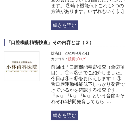
ます。 ⑦嚥下機能低下これも2つの
方法があります。いずれもいく […]
続きを読む
「口腔機能精密検査」その内容とは（２）
投稿日：2023年4月25日
カテゴリ：
院長ブログ
前回は「口腔機能精密検査（全⑦項
目）」①～③までご紹介しました。
今日は④～⑥をお伝えします！ ④
舌口唇運動機能低下しっかり発音で
きているかを確認する検査です。
『pa』『ta』『ka』という音節をそ
れぞれ5秒間発音してもら […]
続きを読む